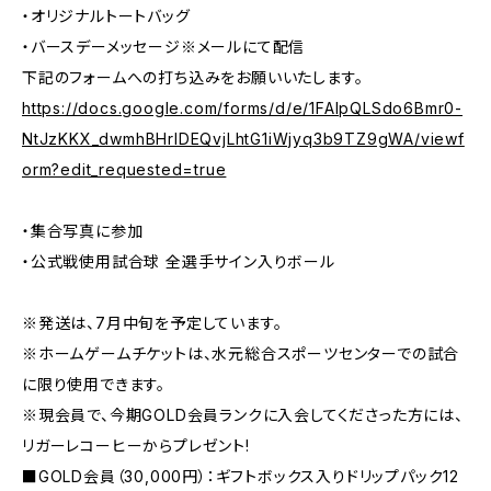
・オリジナルトートバッグ
・バースデーメッセージ※メールにて配信
下記のフォームへの打ち込みをお願いいたします。
https://docs.google.com/forms/d/e/1FAIpQLSdo6Bmr0-
NtJzKKX_dwmhBHrIDEQvjLhtG1iWjyq3b9TZ9gWA/viewf
orm?edit_requested=true
・集合写真に参加
・公式戦使用試合球 全選手サイン入りボール
※発送は、7月中旬を予定しています。
※ホームゲームチケットは、水元総合スポーツセンターでの試合
に限り使用できます。
※現会員で、今期GOLD会員ランクに入会してくださった方には、
リガーレコーヒーからプレゼント!
■GOLD会員（30,000円）：ギフトボックス入りドリップパック12